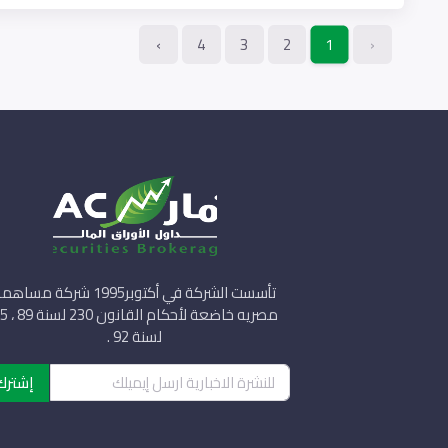
›
4
3
2
‹
1
تأسست الشركة في أكتوبر1995 شركة مساه
مصريه خاضعة لأحكام ال
لسنة 92 .
إشترك