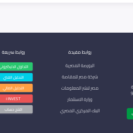
روابط مفيدة
روابط سريعة
البورصة المصرية
التداول الاليكترون
شركة مصر للمقاصة
التحليل الفني
مة
مصر لنشر المعلومات
التحليل المالي
قانون 230 لسنة 89 ، 95
i INVEST
وزارة الاستثمار
افتح حساب
البنك المركزي المصري