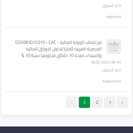
اخبار السوق
statment
تم ايقاف الورقة المالية - EGS681D1C010 - EAC
المصرية العربية (ثمار) لتداول الاوراق المالية
والسندات لمدة 10 دقائق لتجاوزها نسبة 10 %
2024-06-04 06:00
اخبار السوق
suspension
›
2
1
‹
3