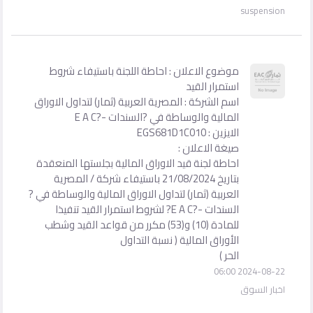
suspension
موضوع الاعلان : احاطة اللجنة باستيفاء شروط
استمرار القيد
اسم الشركة : المصرية العربية (ثمار) لتداول الاوراق
المالية والوساطة في ?السندات -?E A C
الايزين : EGS681D1C010
صيغة الاعلان :
احاطة لجنة قيد الاوراق المالية بجلستها المنعقدة
بتاريخ 21/08/2024 باستيفاء شركة / المصرية
العربية (ثمار) لتداول الاوراق المالية والوساطة في ?
السندات -?E A C? لشروط استمرار القيد تنفيذا
للمادة (10) و(53) مكرر من قواعد القيد وشطب
الأوراق المالية ( نسبة التداول
الحر )
2024-08-22 06:00
اخبار السوق