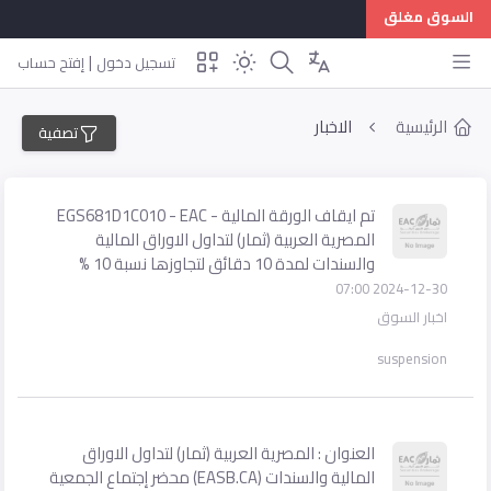
السوق مغلق
|
تسجيل دخول
إفتح حساب
الرئيسية
الاخبار
تصفية
تم ايقاف الورقة المالية - EGS681D1C010 - EAC
المصرية العربية (ثمار) لتداول الاوراق المالية
والسندات لمدة 10 دقائق لتجاوزها نسبة 10 %
2024-12-30 07:00
اخبار السوق
suspension
العنوان : المصرية العربية (ثمار) لتداول الاوراق
المالية والسندات (EASB.CA) محضر إجتماع الجمعية