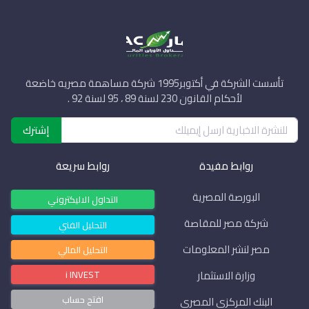
تأسست الشركة في أكتوبر1995 شركة مساهمة مصريه خاضعة
لأحكام القانون 230 لسنة 89 ، 95 لسنة 92 .
إشترك
روابط مفيدة
روابط سريعة
البورصة المصرية
التداول الاليكتروني
شركة مصر للمقاصة
التحليل الفني
مصر لنشر المعلومات
التحليل المالي
i INVEST
وزارة الاستثمار
افتح حساب
البنك المركزي المصري